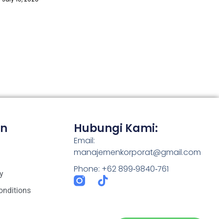
n
Hubungi Kami:
Email:
manajemenkorporat@gmail.com
Phone: +62 899‑9840‑761
y
onditions