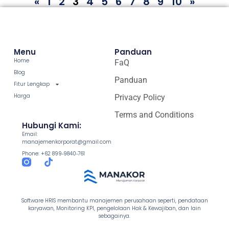
«
1
2
3
4
5
6
7
8
9
10
»
Menu
Panduan
Home
FaQ
Blog
Panduan
Fitur Lengkap
Harga
Privacy Policy
Terms and Conditions
Hubungi Kami:
Email:
manajemenkorporat@gmail.com
Phone: +62 899‑9840‑761
Software HRIS membantu manajemen perusahaan seperti, pendataan
karyawan, Monitoring KPI, pengelolaan Hak & Kewajiban, dan lain
sebagainya.