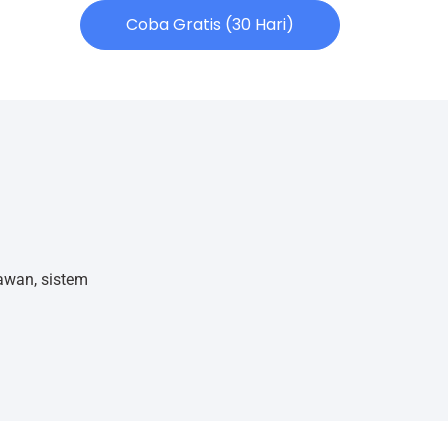
Coba Gratis (30 Hari)
awan, sistem