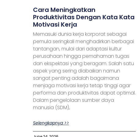
Cara Meningkatkan
Produktivitas Dengan Kata Kata
Motivasi Kerja
Memasuki dunia kerja korporat sebagai
pemula seringkali menghadirkan berbagai
tantangan, mulai dari adaptasi kultur
perusahaan hingga pemahaman tugas
dan ekspektasi yang beragam. Salah satu
aspek yang sering diabaikan namun
sangat penting adalah bagaimana
menjaga motivasi kerja tetap tinggi agar
performa dan produktivitas dapat optimal.
Dalam pengelolaan sumber daya
manusia (SDM),
Selengkapnya >>
June 24, 2026