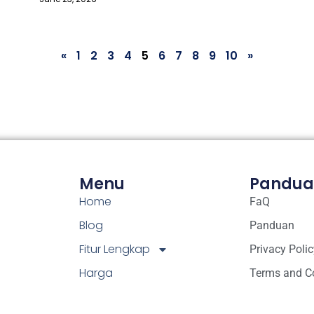
«
1
2
3
4
5
6
7
8
9
10
»
Menu
Pandua
Home
FaQ
Blog
Panduan
Fitur Lengkap
Privacy Polic
Harga
Terms and C