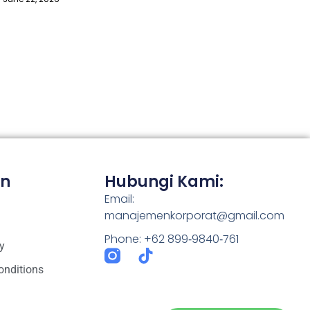
n
Hubungi Kami:
Email:
manajemenkorporat@gmail.com
Phone: +62 899‑9840‑761
y
onditions