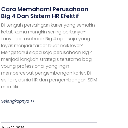
Cara Memahami Perusahaan
Big 4 Dan Sistem HR Efektif
Di tengah persaingan karier yang semakin
ketat, kamu mungkin sering bertanya-
tanya: perusahaan Big 4 apa saja yang
layak menjadi target buat naik level?
Mengetahui siapa saja perusahaan Big 4
menjadi langkah strategis terutama bagi
young professional yang ingin
mempercepat pengembangan karier. Di
sisi lain, dunia HR dan pengembangan SDM
memiliki
Selengkapnya >>
June 22, 2026