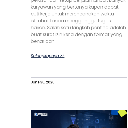
perusahaan tetap berjalan lancar. Banyak
karyawan yang bertanya kapan dapat
cuti kerja untuk merencanakan waktu
istirahat tanpa mengganggu tugas
harian. Salah satu langkah penting adalah
buat surat izin kerja dengan format yang
benar dan
Selengkapnya >>
June 30, 2026