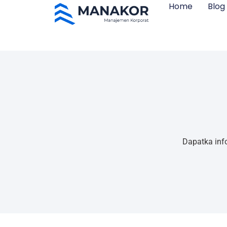
Home
Blog
Dapatka inf