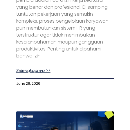
pemula adalah cara izin kerja keatasan
yang benar dan profesional. Di samping
tuntutan pekerjaan yang semakin
kompleks, proses pengelolaan karyawan
pun membutuhkan sistem HR yang
terstruktur agar tidak menimbulkan
kesalahpahaman maupun gangguan
produktivitas. Penting untuk dipahami
bahwa izin
Selengkapnya >>
June 29, 2026