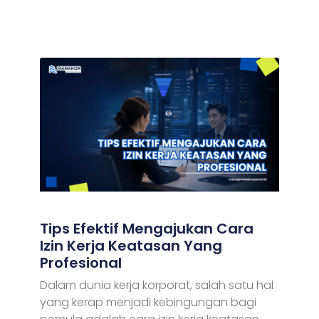
Tips Efektif Mengajukan Cara
Izin Kerja Keatasan Yang
Profesional
Dalam dunia kerja korporat, salah satu hal
yang kerap menjadi kebingungan bagi