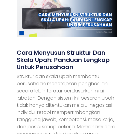
Cara Menyusun Struktur Dan
Skala Upah: Panduan Lengkap
Untuk Perusahaan
Struktur dan skala upah membantu
perusahaan menetapkan penghasilan
secara lebih teratur berdasarkan nilai
jabatan. Dengan sistem ini, besaran upah
tidak hanya ditentukan melalui negosiasi
individu, tetapi mempertimbangkan
tanggung jawab, kompetensi, masa kerja,
dan posisi setiap pekerja. Memahami cara
menyususn struktur dan skala upah