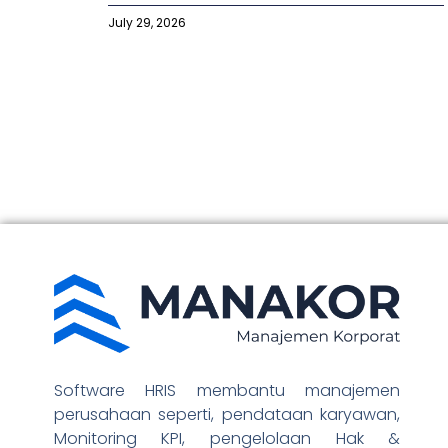
July 29, 2026
Software HRIS membantu manajemen
perusahaan seperti, pendataan karyawan,
Monitoring KPI, pengelolaan Hak &