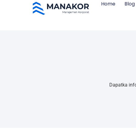
Home
Blog
Dapatka inf