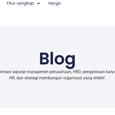
Fitur Lengkap
Harga
Blog
ormasi seputar manajemen perusahaan, HRD, pengelolaan kary
HR, dan strategi membangun organisasi yang efektif.