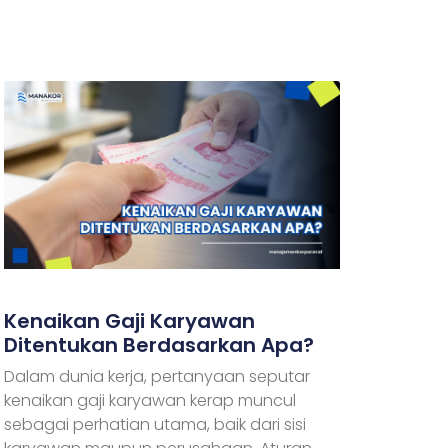
Kenaikan Gaji Karyawan
Ditentukan Berdasarkan Apa?
Dalam dunia kerja, pertanyaan seputar
kenaikan gaji karyawan kerap muncul
sebagai perhatian utama, baik dari sisi