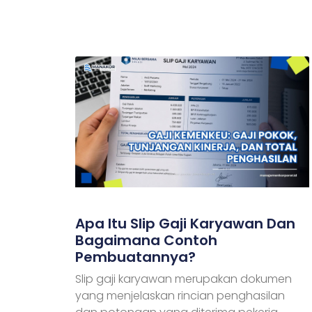
Apa Itu Slip Gaji Karyawan Dan
Bagaimana Contoh
Pembuatannya?
Slip gaji karyawan merupakan dokumen
yang menjelaskan rincian penghasilan