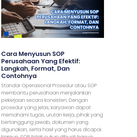
Cara Menyusun SOP
Perusahaan Yang Efektif:
Langkah, Format, Dan
Contohnya
Standar Operasional Prosedur atau SOP
membantu perusahaan menjalankan
pekerjaan secara konsisten. Dengan
prosedur yang jelas, karyawan dapat
memahami tugas, urutan kerja, pihak yang
bertanggung jawab, dokumen yang
digunakan, serta hasil yang harus dicapai.
Namun, SOP tidak cukup dibuat hanya