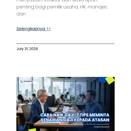
penting bagi pemilik usaha, HR, manajer,
dan
Selengkapnya >>
July 31, 2026