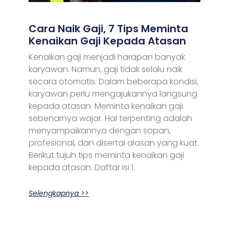
Cara Naik Gaji, 7 Tips Meminta
Kenaikan Gaji Kepada Atasan
Kenaikan gaji menjadi harapan banyak
karyawan. Namun, gaji tidak selalu naik
secara otomatis. Dalam beberapa kondisi,
karyawan perlu mengajukannya langsung
kepada atasan. Meminta kenaikan gaji
sebenarnya wajar. Hal terpenting adalah
menyampaikannya dengan sopan,
profesional, dan disertai alasan yang kuat.
Berikut tujuh tips meminta kenaikan gaji
kepada atasan. Daftar Isi 1.
Selengkapnya >>