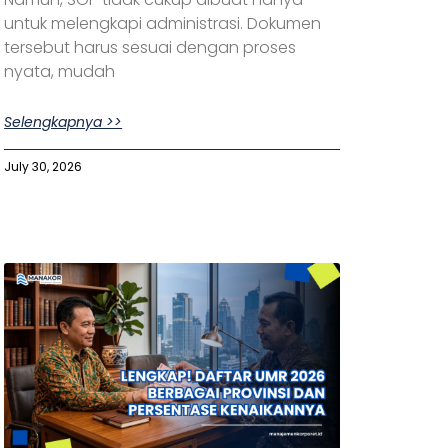
untuk melengkapi administrasi. Dokumen
tersebut harus sesuai dengan proses
nyata, mudah
Selengkapnya >>
July 30, 2026