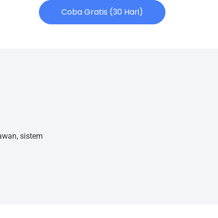
Coba Gratis (30 Hari)
awan, sistem