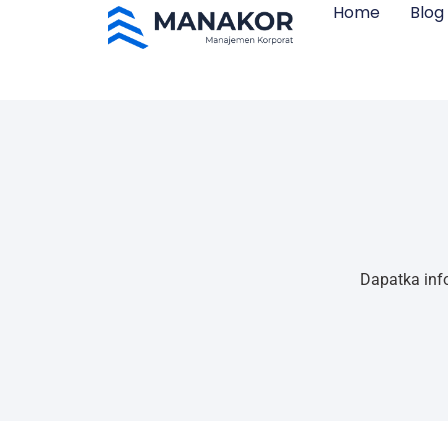
Home
Blog
Dapatka inf