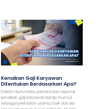
Kenaikan Gaji Karyawan
Ditentukan Berdasarkan Apa?
Dalam dunia kerja, pertanyaan seputar
kenaikan gaji karyawan kerap muncul
sebagai perhatian utama, baik dari sisi