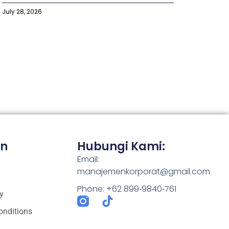
July 28, 2026
n
Hubungi Kami:
Email:
manajemenkorporat@gmail.com
Phone: +62 899‑9840‑761
y
onditions