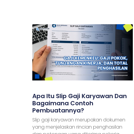
Apa Itu Slip Gaji Karyawan Dan
Bagaimana Contoh
Pembuatannya?
Slip gaji karyawan merupakan dokumen
yang menjelaskan rincian penghasilan