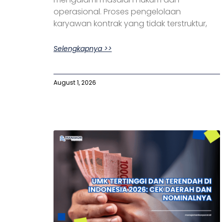
operasional. Proses pengelolaan
karyawan kontrak yang tidak terstruktur,
Selengkapnya >>
August 1, 2026