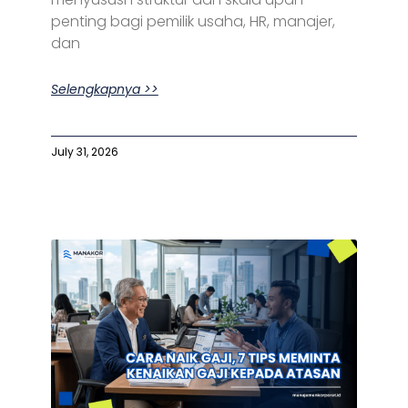
penting bagi pemilik usaha, HR, manajer,
dan
Selengkapnya >>
July 31, 2026