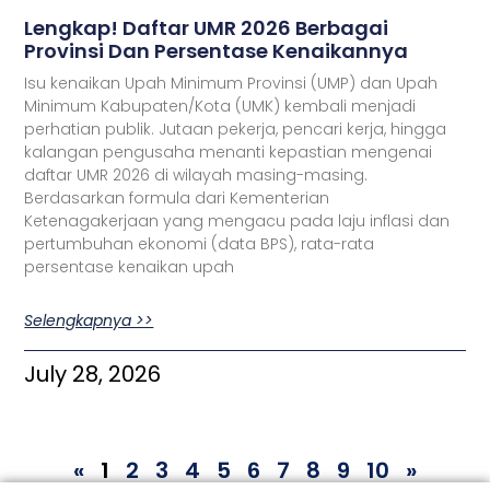
Lengkap! Daftar UMR 2026 Berbagai
Provinsi Dan Persentase Kenaikannya
Isu kenaikan Upah Minimum Provinsi (UMP) dan Upah
Minimum Kabupaten/Kota (UMK) kembali menjadi
perhatian publik. Jutaan pekerja, pencari kerja, hingga
kalangan pengusaha menanti kepastian mengenai
daftar UMR 2026 di wilayah masing-masing.
Berdasarkan formula dari Kementerian
Ketenagakerjaan yang mengacu pada laju inflasi dan
pertumbuhan ekonomi (data BPS), rata-rata
persentase kenaikan upah
Selengkapnya >>
July 28, 2026
«
1
2
3
4
5
6
7
8
9
10
»