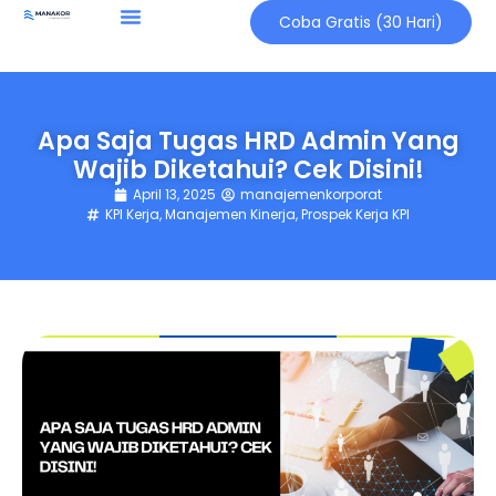
Coba Gratis (30 Hari)
Apa Saja Tugas HRD Admin Yang
Wajib Diketahui? Cek Disini!
April 13, 2025
manajemenkorporat
KPI Kerja
,
Manajemen Kinerja
,
Prospek Kerja KPI