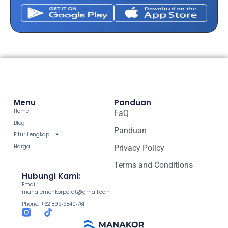
Menu
Panduan
Home
FaQ
Blog
Panduan
Fitur Lengkap
Harga
Privacy Policy
Terms and Conditions
Hubungi Kami:
Email:
manajemenkorporat@gmail.com
Phone: +62 899‑9840‑761