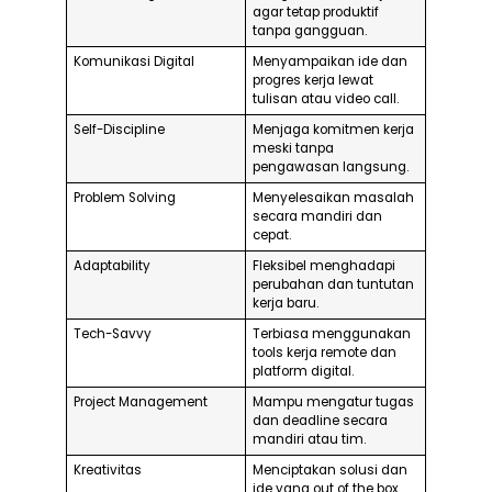
agar tetap produktif
tanpa gangguan.
Komunikasi Digital
Menyampaikan ide dan
progres kerja lewat
tulisan atau video call.
Self-Discipline
Menjaga komitmen kerja
meski tanpa
pengawasan langsung.
Problem Solving
Menyelesaikan masalah
secara mandiri dan
cepat.
Adaptability
Fleksibel menghadapi
perubahan dan tuntutan
kerja baru.
Tech-Savvy
Terbiasa menggunakan
tools kerja remote dan
platform digital.
Project Management
Mampu mengatur tugas
dan deadline secara
mandiri atau tim.
Kreativitas
Menciptakan solusi dan
ide yang out of the box.