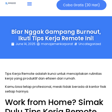
Coba Gratis (30 Hari)
Biar Nggak Gampang Burnout,
Ikuti Tips Kerja Remote Ini!
June 14, 2025
manajemenkorporat
Uncategorized
Tips Kerja Remote adalah kunci untuk menciptakan rutinitas
kerja yang produktif dan efisien dari rumah.
Kamu bisa tetap profesional, meski tidak berada di kantor fisik
setiap harinya.
Work from Home? Simak
Dulu Tips Kerja Remote