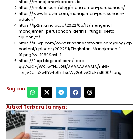
https://manajemenkorporat.id
https://mekari.com/blog/manajemen-perusahaan/
https://www.linovhr.com/manajemen-perusahaan-
adalah/
https://lp2m.uma.ac.id/2022/05/13/mengenal-
manajemen-perusahaan-definisi-fungsi-serta-
tujuannya/
https://i0.wp.com/www.krishandsoftware.com/blog/wp-
content/uploads/2022/11/Tingkatan-Manajemen-1-
01.png?w=1080&ssl=1
https://2.bp.blogspot.com/-eeo-
qqVvJOE/WKJwYHUzG1I/AAAAAAAAAfA/mF9-
_xnjvDU_xXwttYwto9siTsuWy2eUwCLcB/s1600/1.png
Bagikan :
Artikel Terbaru Lainnya :