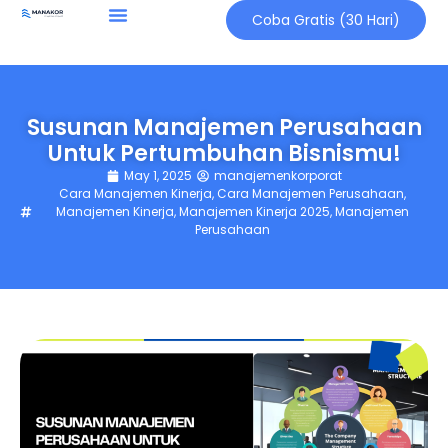
Coba Gratis (30 Hari)
Susunan Manajemen Perusahaan
Untuk Pertumbuhan Bisnismu!
May 1, 2025
manajemenkorporat
Cara Manajemen Kinerja
,
Cara Manajemen Perusahaan
,
Manajemen Kinerja
,
Manajemen Kinerja 2025
,
Manajemen
Perusahaan