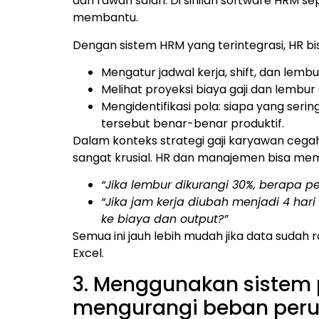
dan rawan salah. Di sinilah software HRM se
membantu.
Dengan sistem HRM yang terintegrasi, HR bi
Mengatur jadwal kerja, shift, dan lemb
Melihat proyeksi biaya gaji dan lembur
Mengidentifikasi pola: siapa yang serin
tersebut benar-benar produktif.
Dalam konteks strategi gaji karyawan cega
sangat krusial. HR dan manajemen bisa mem
“Jika lembur dikurangi 30%, berapa 
“Jika jam kerja diubah menjadi 4 ha
ke biaya dan output?”
Semua ini jauh lebih mudah jika data sudah r
Excel.
3. Menggunakan sistem 
mengurangi beban per