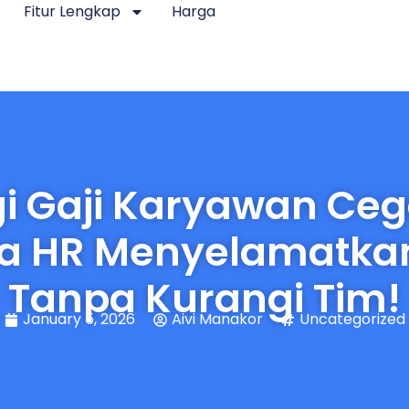
Fitur Lengkap
Harga
gi Gaji Karyawan Ce
a HR Menyelamatkan
Tanpa Kurangi Tim!
January 5, 2026
Aivi Manakor
Uncategorized