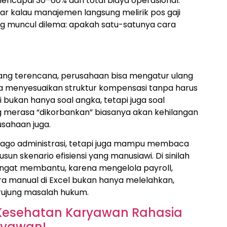
encapai 30–60% dari total biaya operasional.
ajar kalau manajemen langsung melirik pos gaji
sering muncul dilema: apakah satu-satunya cara
yang terencana, perusahaan bisa mengatur ulang
a menyesuaikan struktur kompensasi tanpa harus
 bukan hanya soal angka, tetapi juga soal
g merasa “dikorbankan” biasanya akan kehilangan
usahaan juga.
ya jago administrasi, tetapi juga mampu membaca
un skenario efisiensi yang manusiawi. Di sinilah
ngat membantu, karena mengelola payroll,
cara manual di Excel bukan hanya melelahkan,
erujung masalah hukum.
Kesehatan Karyawan Rahasia
ryawan!