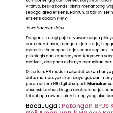
komponen gaji dan benefit karyawan bisa m
Artinya, ketika kondisi bisnis menantang, w
sebagai area efisiensi. Namun, di titik ini 
efisiensi adalah PHK?
Jawabannya: tidak.
Dengan strategi gaji karyawan cegah phk 
cara membayar, mengatur jam kerja, hingg
memutus hubungan kerja secara sepihak. Ini
psikologis dan kepercayaan. Karyawan yan
motivasi, dan pada akhirnya merugikan per
Di sisi lain, HR modern dituntut bukan han
data, memproyeksikan biaya gaji, dan menyus
peran sistem HR digital seperti
Manakor
sa
absensi, lembur, hingga analisis kinerja se
tetapi juga rawan salah hitung yang bisa b
BacaJuga :
Potongan BPJS 
Gaji Aman untuk HR dan Ka