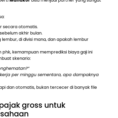
perti
Manakor
bisa menjadi partner yang sangat
sa:
ur secara otomatis.
 sebelum akhir bulan.
g lembur, di divisi mana, dan apakah lembur
h phk, kemampuan memprediksi biaya gaji ini
buat skenario:
penghematan?”
ri kerja per minggu sementara, apa dampaknya
api dan otomatis, bukan tercecer di banyak file
pajak gross untuk
usahaan