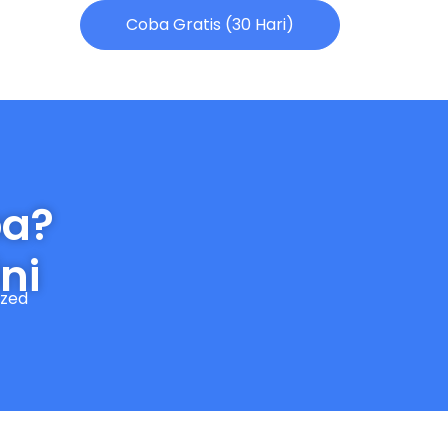
Coba Gratis (30 Hari)
pa?
ni
ized