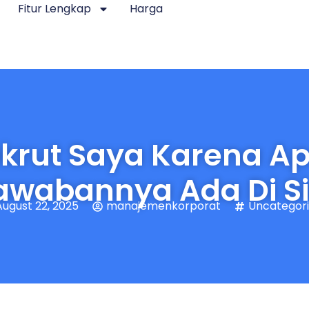
Fitur Lengkap
Harga
krut Saya Karena A
awabannya Ada Di Si
August 22, 2025
manajemenkorporat
Uncategor