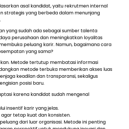
sarkan asal kandidat, yaitu rekrutmen internal
ran strategis yang berbeda dalam menunjang
.
n yang sudah ada sebagai sumber talenta
udaya perusahaan dan meningkatkan loyalitas
g membuka peluang karir. Namun, bagaimana cara
esempatan yang sama?
apkan. Metode tertutup membatasi informasi
sedangkan metode terbuka memberikan akses luas
njaga keadilan dan transparansi, sekaligus
ngisian posisi baru.
ptasi karena kandidat sudah mengenal
insentif karir yang jelas.
gar tetap kuat dan konsisten.
luang dari luar organisasi. Metode ini penting
egaran perspektif untuk mendukung inovasi dan