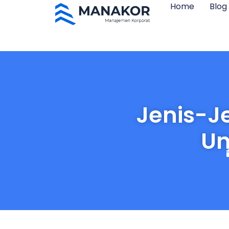
Home
Blog
Jenis-Je
Un