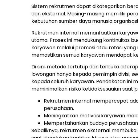
Sistem rekrutmen dapat dikategorikan berda
dan eksternal. Masing-masing memiliki pe
kebutuhan sumber daya manusia organisasi
Rekrutmen internal memanfaatkan karyawa
utama. Proses ini mendukung kontinuitas b
karyawan melalui promosi atau rotasi yan
memastikan semua karyawan mendapat k
Di sini, metode tertutup dan terbuka diter
lowongan hanya kepada pemimpin divisi, 
kepada seluruh karyawan. Pendekatan ini me
meminimalkan risiko ketidaksesuaian saat pe
Rekrutmen internal mempercepat ada
perusahaan.
Meningkatkan motivasi karyawan melalui 
Mempertahankan budaya perusahaan a
Sebaliknya, rekrutmen eksternal membuka pe
saat diperlukan keahlian khusus atau peny