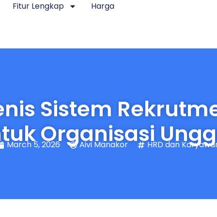
Fitur Lengkap
Harga
nis Sistem Rekrutme
tuk Organisasi Ungg
March 5, 2026
Aivi Manakor
HRD dan Karyawa