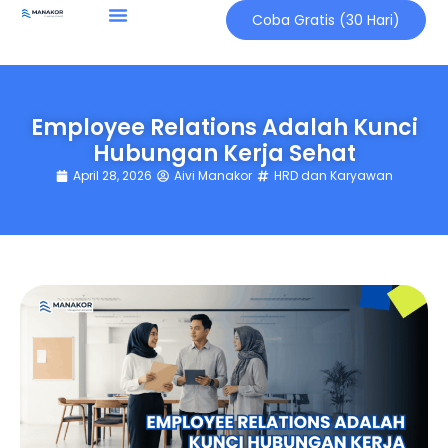
Coba Gratis (30 Hari)
Employee Relations Adalah Kunci
Hubungan Kerja Sehat
April 28, 2026
Aivi Manakor
HRD dan Karyawan