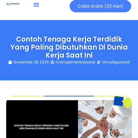
Coba Gratis (30 Hari)
Contoh Tenaga Kerja Terdidik
Yang Paling Dibutuhkan Di Dunia
Kerja Saat Ini
November 29, 2025
manajemenkorporat
Uncategorized