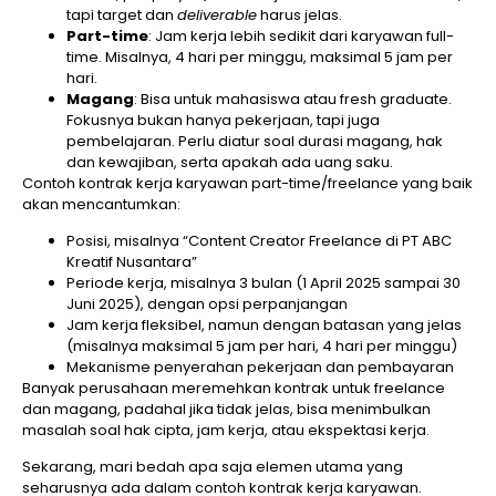
tapi target dan
deliverable
harus jelas.
Part-time
: Jam kerja lebih sedikit dari karyawan full-
time. Misalnya, 4 hari per minggu, maksimal 5 jam per
hari.
Magang
: Bisa untuk mahasiswa atau fresh graduate.
Fokusnya bukan hanya pekerjaan, tapi juga
pembelajaran. Perlu diatur soal durasi magang, hak
dan kewajiban, serta apakah ada uang saku.
Contoh kontrak kerja karyawan part-time/freelance yang baik
akan mencantumkan:
Posisi, misalnya “Content Creator Freelance di PT ABC
Kreatif Nusantara”
Periode kerja, misalnya 3 bulan (1 April 2025 sampai 30
Juni 2025), dengan opsi perpanjangan
Jam kerja fleksibel, namun dengan batasan yang jelas
(misalnya maksimal 5 jam per hari, 4 hari per minggu)
Mekanisme penyerahan pekerjaan dan pembayaran
Banyak perusahaan meremehkan kontrak untuk freelance
dan magang, padahal jika tidak jelas, bisa menimbulkan
masalah soal hak cipta, jam kerja, atau ekspektasi kerja.
Sekarang, mari bedah apa saja elemen utama yang
seharusnya ada dalam contoh kontrak kerja karyawan.