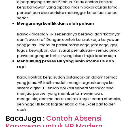
diperpanjang sampai 5 tahun. Kalau contoh kontrak
kerja karyawan yang dipakai masih pakai aturan lama,
perusahaan bisa berisiko melanggar ketentuan tanpa
sadar.
Mengurangi konflik dan salah paham
Banyak masalah HR sebenarnya berawal dari “katanya”
dan “saya kira”. Dengan contoh kontrak kerja karyawan
yang jelas—memuat posisi, masa kerja, jam kerja, gaji,
tugas, kewajiban, dan syarat pemutusan—semua pihak
punya pegangan tertulis yang bisa dirujuk kapan saja.
Mendukung proses HR yang lebih otomatis dan
rapi
Kalau kontrak kerja sudah distandarkan dalam format
yang jelas, HR lebih mudah mengintegrasikannya ke
sistem digital. Di sinilah aplikasi seperti
Manakor
bisa
menjadi partner yang membantu menyimpan,
mengelola, dan melacak kontrak kerja secara otomatis,
sehingga HR tidak lagi terjebak di file Excel dan folder
acak.
BacaJuga :
Contoh Absensi
Karyawan untuk HR Modern