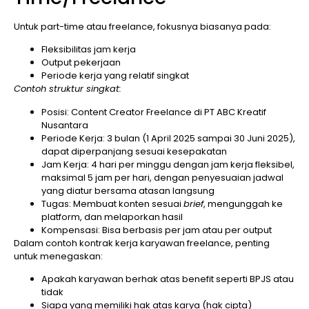
Untuk part-time atau freelance, fokusnya biasanya pada:
Fleksibilitas jam kerja
Output pekerjaan
Periode kerja yang relatif singkat
Contoh struktur singkat:
Posisi: Content Creator Freelance di PT ABC Kreatif
Nusantara
Periode Kerja: 3 bulan (1 April 2025 sampai 30 Juni 2025),
dapat diperpanjang sesuai kesepakatan
Jam Kerja: 4 hari per minggu dengan jam kerja fleksibel,
maksimal 5 jam per hari, dengan penyesuaian jadwal
yang diatur bersama atasan langsung
Tugas: Membuat konten sesuai
brief
, mengunggah ke
platform, dan melaporkan hasil
Kompensasi: Bisa berbasis per jam atau per output
Dalam contoh kontrak kerja karyawan freelance, penting
untuk menegaskan:
Apakah karyawan berhak atas benefit seperti BPJS atau
tidak
Siapa yang memiliki hak atas karya (hak cipta)