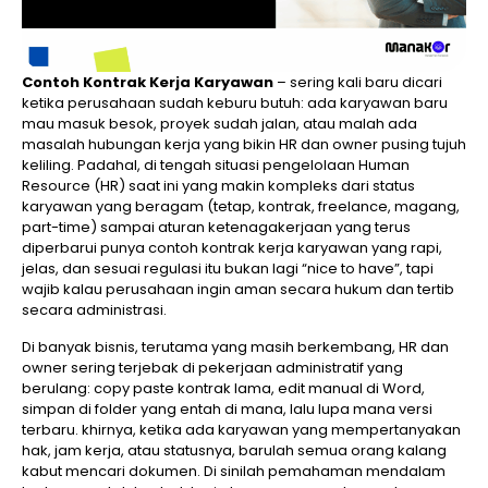
Contoh Kontrak Kerja Karyawan
– sering kali baru dicari
ketika perusahaan sudah keburu butuh: ada karyawan baru
mau masuk besok, proyek sudah jalan, atau malah ada
masalah hubungan kerja yang bikin HR dan owner pusing tujuh
keliling. Padahal, di tengah situasi pengelolaan Human
Resource (HR) saat ini yang makin kompleks dari status
karyawan yang beragam (tetap, kontrak, freelance, magang,
part-time) sampai aturan ketenagakerjaan yang terus
diperbarui punya contoh kontrak kerja karyawan yang rapi,
jelas, dan sesuai regulasi itu bukan lagi “nice to have”, tapi
wajib kalau perusahaan ingin aman secara hukum dan tertib
secara administrasi.
Di banyak bisnis, terutama yang masih berkembang, HR dan
owner sering terjebak di pekerjaan administratif yang
berulang: copy paste kontrak lama, edit manual di Word,
simpan di folder yang entah di mana, lalu lupa mana versi
terbaru. khirnya, ketika ada karyawan yang mempertanyakan
hak, jam kerja, atau statusnya, barulah semua orang kalang
kabut mencari dokumen. Di sinilah pemahaman mendalam