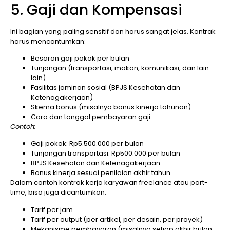
5. Gaji dan Kompensasi
Ini bagian yang paling sensitif dan harus sangat jelas. Kontrak
harus mencantumkan:
Besaran gaji pokok per bulan
Tunjangan (transportasi, makan, komunikasi, dan lain-
lain)
Fasilitas jaminan sosial (BPJS Kesehatan dan
Ketenagakerjaan)
Skema bonus (misalnya bonus kinerja tahunan)
Cara dan tanggal pembayaran gaji
Contoh:
Gaji pokok: Rp5.500.000 per bulan
Tunjangan transportasi: Rp500.000 per bulan
BPJS Kesehatan dan Ketenagakerjaan
Bonus kinerja sesuai penilaian akhir tahun
Dalam contoh kontrak kerja karyawan freelance atau part-
time, bisa juga dicantumkan:
Tarif per jam
Tarif per output (per artikel, per desain, per proyek)
Mekanisme pembayaran (misalnya setiap akhir bulan