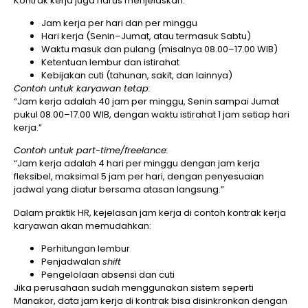
Kontrak kerja juga harus menjelaskan:
Jam kerja per hari dan per minggu
Hari kerja (Senin–Jumat, atau termasuk Sabtu)
Waktu masuk dan pulang (misalnya 08.00–17.00 WIB)
Ketentuan lembur dan istirahat
Kebijakan cuti (tahunan, sakit, dan lainnya)
Contoh untuk karyawan tetap:
“Jam kerja adalah 40 jam per minggu, Senin sampai Jumat
pukul 08.00–17.00 WIB, dengan waktu istirahat 1 jam setiap hari
kerja.”
Contoh untuk part-time/freelance:
“Jam kerja adalah 4 hari per minggu dengan jam kerja
fleksibel, maksimal 5 jam per hari, dengan penyesuaian
jadwal yang diatur bersama atasan langsung.”
Dalam praktik HR, kejelasan jam kerja di contoh kontrak kerja
karyawan akan memudahkan:
Perhitungan lembur
Penjadwalan
shift
Pengelolaan absensi dan cuti
Jika perusahaan sudah menggunakan sistem seperti
Manakor, data jam kerja di kontrak bisa disinkronkan dengan