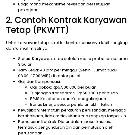
Bagaimana mekanisme revisi dan persetujuan
pekerjaan
2. Contoh Kontrak Karyawan
Tetap (PKWTT)
Untuk karyawan tetap, struktur kontrak biasanya lebih lengkap
dan formal, misalnya:
Status: Karyawan tetap setelah masa probation selama
3 bulan
Jam Kerja: 40 jam per minggu (Senin–Jumat pukul
08.00–17.00 WIB) di kantor pusat
Gaji dan Kompensasi:
Gaji pokok: Rp5.500.000 per bulan
Tunjangan transportasi: Rp500.000 per bulan
BPJS Kesehatan dan Ketenagakerjaan
Bonus kinerja sesuai penilaian akhir tahun
Kewajiban: Mematuhi peraturan perusahaan, menjaga
kerahasiaan, tidak melakukan kerja rangkap tanpa izin
Pemutusan Kontrak: Diatur dalam pasal khusus,
termasuk pengunduran diri dan pemutusan oleh
perusahaan