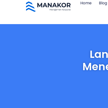
Home
Blog
Lan
Mene