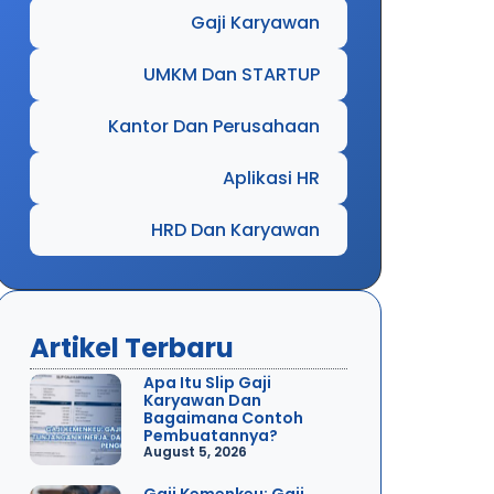
Gaji Karyawan
UMKM Dan STARTUP
Kantor Dan Perusahaan
Aplikasi HR
HRD Dan Karyawan
Artikel Terbaru
Apa Itu Slip Gaji
Karyawan Dan
Bagaimana Contoh
Pembuatannya?
August 5, 2026
Gaji Kemenkeu: Gaji