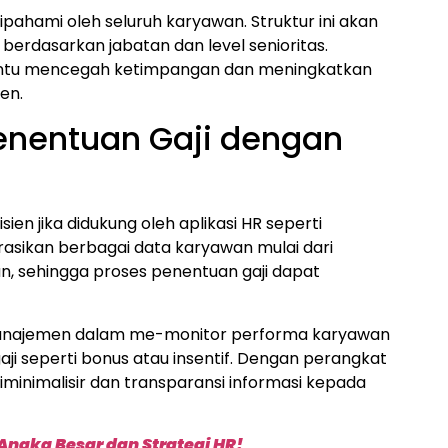
dipahami oleh seluruh karyawan. Struktur ini akan
berdasarkan jabatan dan level senioritas.
antu mencegah ketimpangan dan meningkatkan
en.
enentuan Gaji dengan
sien jika didukung oleh aplikasi HR seperti
grasikan berbagai data karyawan mulai dari
an, sehingga proses penentuan gaji dapat
manajemen dalam me-monitor performa karyawan
ji seperti bonus atau insentif. Dengan perangkat
diminimalisir dan transparansi informasi kepada
ngka Besar dan Strategi HR!