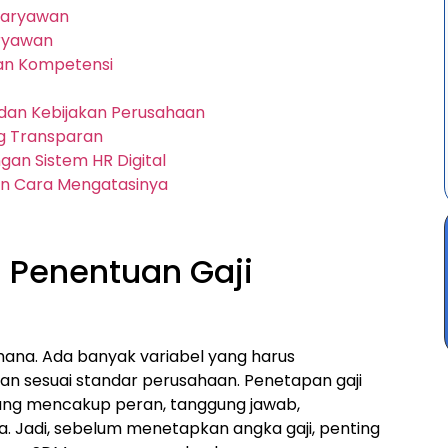
Karyawan
aryawan
dan Kompetensi
 dan Kebijakan Perusahaan
ng Transparan
gan Sistem HR Digital
an Cara Mengatasinya
 Penentuan Gaji
ana. Ada banyak variabel yang harus
dan sesuai standar perusahaan. Penetapan gaji
 yang mencakup peran, tanggung jawab,
ja. Jadi, sebelum menetapkan angka gaji, penting