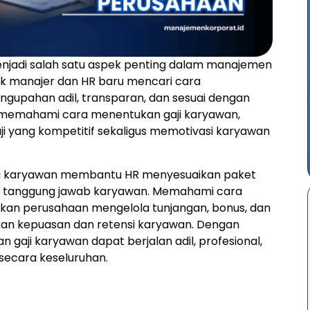
njadi salah satu aspek penting dalam manajemen
k manajer dan HR baru mencari cara
ngupahan adil, transparan, dan sesuai dengan
 memahami cara menentukan gaji karyawan,
 yang kompetitif sekaligus memotivasi karyawan
aji karyawan membantu HR menyesuaikan paket
an tanggung jawab karyawan. Memahami cara
kan perusahaan mengelola tunjangan, bonus, dan
tkan kepuasan dan retensi karyawan. Dengan
 gaji karyawan dapat berjalan adil, profesional,
ecara keseluruhan.