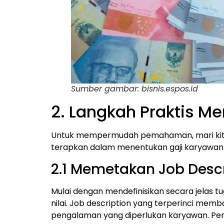
Sumber gambar: bisnis.espos.id
2. Langkah Praktis M
Untuk mempermudah pemahaman, mari kita 
terapkan dalam menentukan gaji karyawan 
2.1 Memetakan Job Desc
Mulai dengan mendefinisikan secara jelas 
nilai. Job description yang terperinci mem
pengalaman yang diperlukan karyawan. Penet