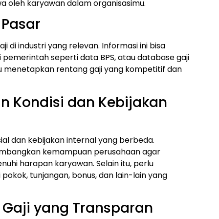
awa oleh karyawan dalam organisasimu.
 Pasar
i di industri yang relevan. Informasi ini bisa
mi pemerintah seperti data BPS, atau database gaji
 menetapkan rentang gaji yang kompetitif dan
n Kondisi dan Kebijakan
ial dan kebijakan internal yang berbeda.
timbangkan kemampuan perusahaan agar
hi harapan karyawan. Selain itu, perlu
 pokok, tunjangan, bonus, dan lain-lain yang
 Gaji yang Transparan