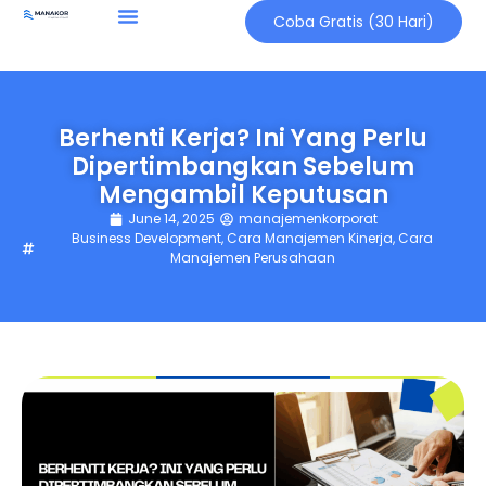
Coba Gratis (30 Hari)
Berhenti Kerja? Ini Yang Perlu
Dipertimbangkan Sebelum
Mengambil Keputusan
June 14, 2025
manajemenkorporat
Business Development
,
Cara Manajemen Kinerja
,
Cara
Manajemen Perusahaan